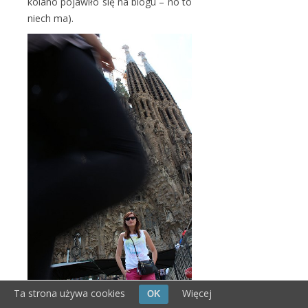
kolano pojawiło się na blogu – no to
niech ma).
Ta strona używa cookies
Więcej
OK
Oprócz Sagrady, warto zobaczyć