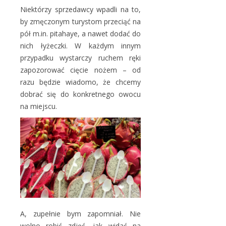
Niektórzy sprzedawcy wpadli na to,
by zmęczonym turystom przeciąć na
pół m.in. pitahaye, a nawet dodać do
nich łyżeczki. W każdym innym
przypadku wystarczy ruchem ręki
zapozorować cięcie nożem – od
razu będzie wiadomo, że chcemy
dobrać się do konkretnego owocu
na miejscu.
A, zupełnie bym zapomniał. Nie
wolno robić zdjęć, jak widać na